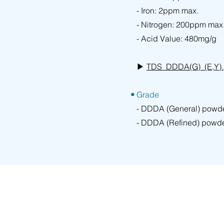
- Iron: 2ppm max.
- Nitrogen: 200ppm max
- Acid Value: 480mg/g
▶
TDS_DDDA(G)_(E,Y).p
•
Grade
- DDDA (General) powder
- DDDA (Refined) powd
주소 : 서울특별시 서초구 강남대로 18길 11 (양재동)
Tel. 02-555-1040
Fax. 02-556-3637