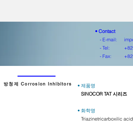
• Contact
- E-mail:
imp
- Tel:
+82
- Fax:
+82
방청제 Corrosion Inhibitors
• 제품명
SINOCOR TAT 시리즈
• 화학명
Triazinetricarboxilic acid