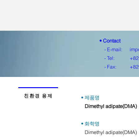
• Contact
- E-mail:
imp
- Tel:
+82
- Fax:
+82
친환경 용제
• 제품명
Dimethyl adipate(DMA)
• 화학명
Dimethyl adipate(DMA)