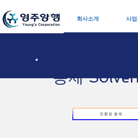
회사소개
사업
용제 Solven
친환경 용제