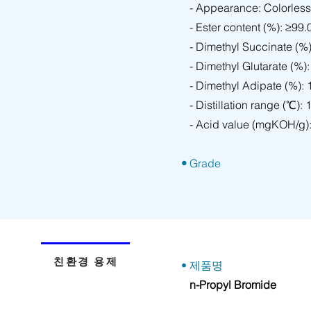
- Appearance: Colorless
- Ester content (%): ≥99.
- Dimethyl Succinate (%)
- Dimethyl Glutarate (%):
- Dimethyl Adipate (%): 
- Distillation range (℃):
- Acid value (mgKOH/g)
•
Grade
친환경 용제
• 제품명
n-Propyl Bromide