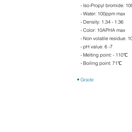
- Iso-Propyl bromide: 1
- Water: 100ppm max
- Density: 1.34 - 1.36
- Color: 10APHA max
- Non volatile residue: 
- pH value: 6 -7
- Melting point: - 110℃
- Boiling point: 71℃
•
Grade
주소 : 서울특별시 서초구 강남대로 18길 11 (양재동)
Tel. 02-555-1040