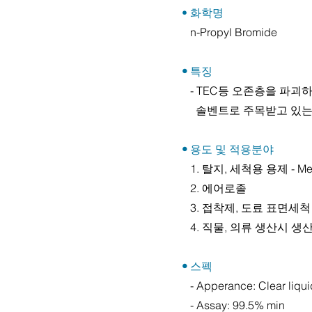
• 화학명
n-Propyl Bromide
•
특징
- TEC등 오존층을 파괴
솔벤트로 주목받고 있는
•
용도 및 적용분야
1. 탈지, 세척용 용제 - Metal, 
2. 에어로졸
3. 접착제, 도료 표면세척
4. 직물, 의류 생산시 
•
스펙
- Apperance: Clear liqui
- Assay: 99.5% min